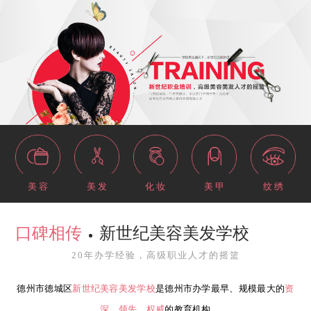
美 容
美 发
化 妆
美 甲
纹 绣
口碑相传
新世纪美容美发学校
20年办学经验，高级职业人才的摇篮
德州市德城区
新世纪美容美发学校
是德州市办学最早、规模最大的
资
深、领先、权威
的教育机构