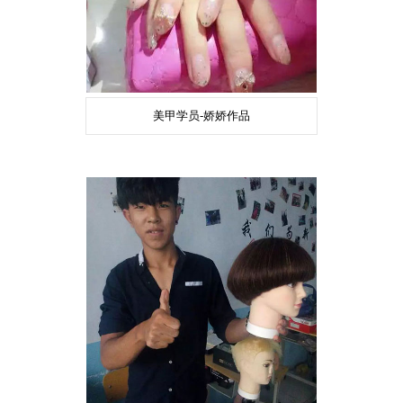
美甲学员-娇娇作品