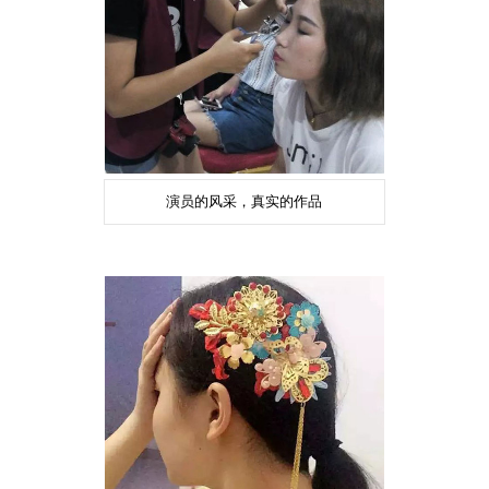
演员的风采，真实的作品