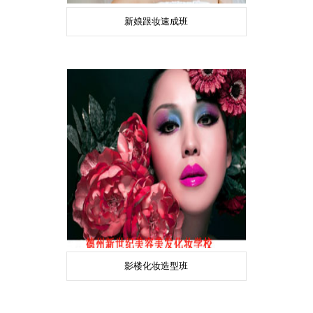
新娘跟妆速成班
影楼化妆造型班